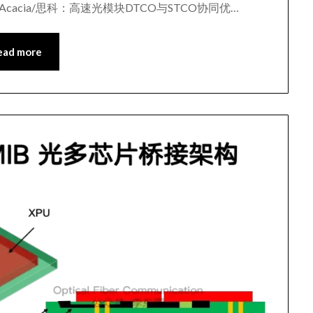
 Acacia/思科：高速光模块DTCO与STCO协同优…
ead more