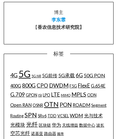
博主
李东霏
【
香农信息技术研究院】
标签
5G
4G
6G
5G承载
50G PON
5G前传
5G NR
800G
DWDM
CPO
FlexE
400G
G.654E
F5G
MPLS
G.709
LTE
GPON
LPO
ODN
ISI
MIMO
OTN
PON
Open RAN
ROADM
OSNR
Segment
SPN
WDM
光与技术
Routing
SRv6
TDD
VCSEL
光纤
光模块
华为
区块链
天线增益
数据中心
波长
空芯光纤
诺基亚
路由器
频率