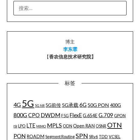
搜
索：
博主
李东霏
【
香农信息技术研究院】
标签
5G
4G
6G
5G承载
50G PON
5G前传
400G
5G NR
800G
DWDM
CPO
FlexE
G.709
G.654E
F5G
GPON
OTN
MPLS
LTE
Open RAN
LPO
ODN
OSNR
ISI
MIMO
SPN
PON
ROADM
Segment Routing
SRv6
TDD
VCSEL