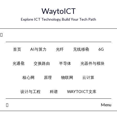
Skip
WaytoICT
to
content
Explore ICT Technology, Build Your Tech Path
Menu
首页
AI与算力
光纤
无线移动
6G
光通信
交换路由
半导体
光器件与模块
核心网
原理
物联网
云计算
设计与工程
科谱
WAYTOICT文库
Menu