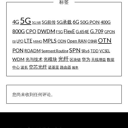
标签
5G
4G
6G
5G承载
50G PON
5G前传
400G
5G NR
800G
DWDM
CPO
FlexE
G.709
G.654E
F5G
GPON
OTN
MPLS
LTE
Open RAN
LPO
ODN
OSNR
ISI
MIMO
SPN
PON
ROADM
Segment Routing
SRv6
TDD
VCSEL
光纤
WDM
光模块
光与技术
华为
区块链
天线增益
数据
空芯光纤
中心
波长
诺基亚
路由器
频率
您尚未收到任何评论。