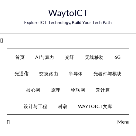
Skip
WaytoICT
to
content
Explore ICT Technology, Build Your Tech Path
Menu
首页
AI与算力
光纤
无线移动
6G
光通信
交换路由
半导体
光器件与模块
核心网
原理
物联网
云计算
设计与工程
科谱
WAYTOICT文库
Menu