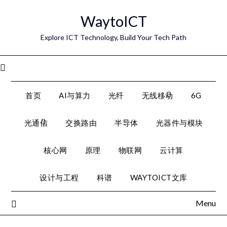
Skip
WaytoICT
to
content
Explore ICT Technology, Build Your Tech Path
Menu
首页
AI与算力
光纤
无线移动
6G
光通信
交换路由
半导体
光器件与模块
核心网
原理
物联网
云计算
设计与工程
科谱
WAYTOICT文库
Menu