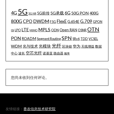
5G
4G
6G
5G承载
50G PON
5G前传
400G
5G NR
800G
DWDM
CPO
FlexE
G.709
G.654E
F5G
GPON
OTN
MPLS
LTE
Open RAN
LPO
ODN
OSNR
ISI
MIMO
SPN
PON
ROADM
Segment Routing
SRv6
TDD
VCSEL
光纤
WDM
光模块
光与技术
华为
区块链
天线增益
数据
空芯光纤
中心
波长
诺基亚
路由器
频率
您尚未收到任何评论。
友情链接：
香农信息技术研究院