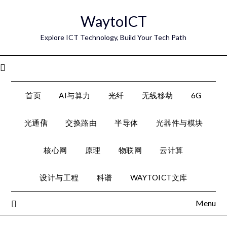
Skip
WaytoICT
to
content
Explore ICT Technology, Build Your Tech Path
Menu
首页
AI与算力
光纤
无线移动
6G
光通信
交换路由
半导体
光器件与模块
核心网
原理
物联网
云计算
设计与工程
科谱
WAYTOICT文库
Menu