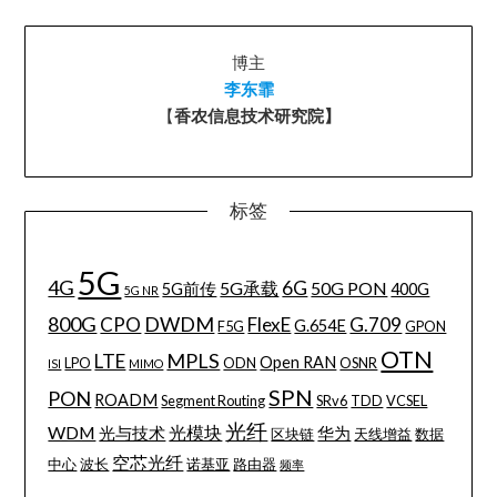
博主
李东霏
【
香农信息技术研究院】
标签
5G
4G
6G
5G承载
50G PON
5G前传
400G
5G NR
800G
DWDM
CPO
FlexE
G.709
G.654E
F5G
GPON
OTN
MPLS
LTE
Open RAN
LPO
ODN
OSNR
ISI
MIMO
SPN
PON
ROADM
Segment Routing
SRv6
TDD
VCSEL
光纤
WDM
光模块
光与技术
华为
区块链
天线增益
数据
空芯光纤
中心
波长
诺基亚
路由器
频率