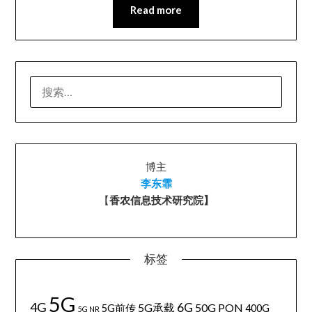
Read more
搜
索：
博主
李东霏
【
香农信息技术研究院】
标签
5G
4G
6G
5G承载
50G PON
5G前传
400G
5G NR