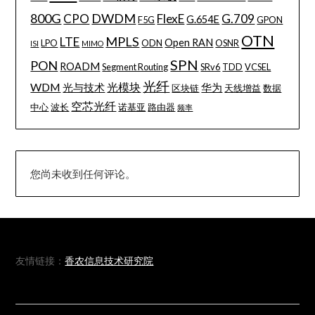
800G
DWDM
CPO
FlexE
G.709
G.654E
F5G
GPON
OTN
MPLS
LTE
Open RAN
LPO
ODN
OSNR
ISI
MIMO
SPN
PON
ROADM
Segment Routing
SRv6
TDD
VCSEL
光纤
WDM
光模块
光与技术
华为
区块链
天线增益
数据
空芯光纤
中心
波长
诺基亚
路由器
频率
您尚未收到任何评论。
友情链接：
香农信息技术研究院