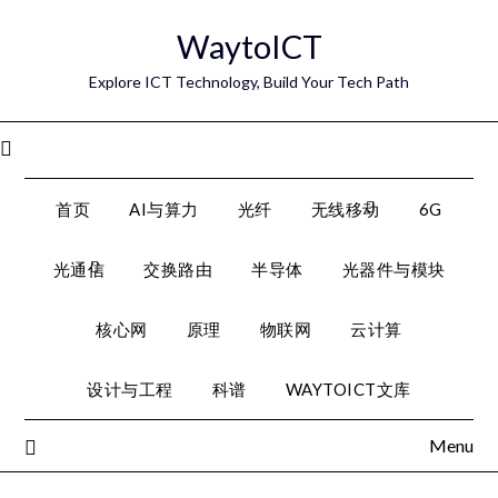
Skip
WaytoICT
to
content
Explore ICT Technology, Build Your Tech Path
Menu
首页
AI与算力
光纤
无线移动
6G
光通信
交换路由
半导体
光器件与模块
核心网
原理
物联网
云计算
设计与工程
科谱
WAYTOICT文库
Menu