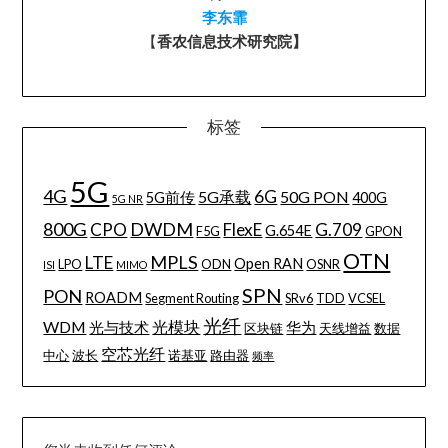
李东霏
【
香农信息技术研究院】
标签
5G
4G
6G
5G承载
50G PON
5G前传
400G
5G NR
800G
DWDM
CPO
FlexE
G.709
G.654E
F5G
GPON
OTN
MPLS
LTE
Open RAN
LPO
ODN
OSNR
ISI
MIMO
SPN
PON
ROADM
Segment Routing
SRv6
TDD
VCSEL
光纤
WDM
光模块
光与技术
华为
区块链
天线增益
数据
空芯光纤
中心
波长
诺基亚
路由器
频率