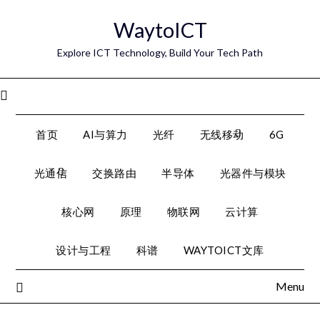
Skip
WaytoICT
to
content
Explore ICT Technology, Build Your Tech Path
Menu
首页
AI与算力
光纤
无线移动
6G
光通信
交换路由
半导体
光器件与模块
核心网
原理
物联网
云计算
设计与工程
科谱
WAYTOICT文库
Menu