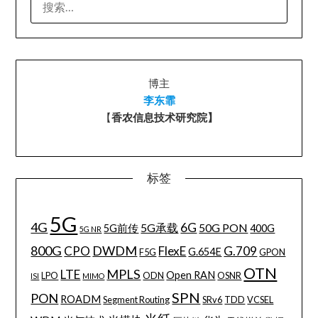
索：
博主
李东霏
【
香农信息技术研究院】
标签
5G
4G
6G
5G承载
50G PON
5G前传
400G
5G NR
800G
DWDM
CPO
FlexE
G.709
G.654E
F5G
GPON
OTN
MPLS
LTE
Open RAN
LPO
ODN
OSNR
ISI
MIMO
SPN
PON
ROADM
Segment Routing
SRv6
TDD
VCSEL