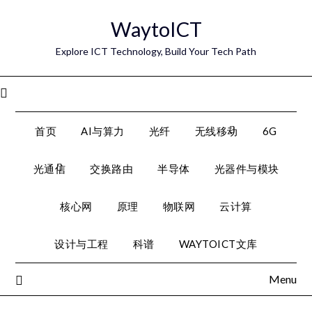
Skip
WaytoICT
to
content
Explore ICT Technology, Build Your Tech Path
Menu
首页
AI与算力
光纤
无线移动
6G
光通信
交换路由
半导体
光器件与模块
核心网
原理
物联网
云计算
设计与工程
科谱
WAYTOICT文库
Menu