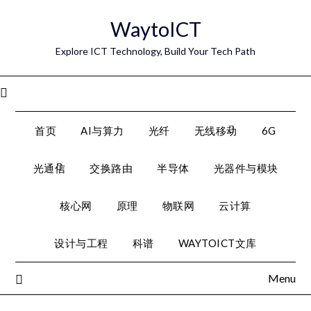
Skip
WaytoICT
to
content
Explore ICT Technology, Build Your Tech Path
Menu
首页
AI与算力
光纤
无线移动
6G
光通信
交换路由
半导体
光器件与模块
核心网
原理
物联网
云计算
设计与工程
科谱
WAYTOICT文库
Menu