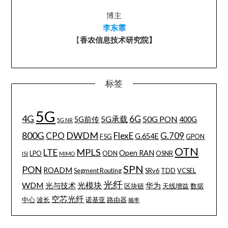
博主
李东霏
【
香农信息技术研究院】
标签
5G
4G
6G
5G承载
50G PON
5G前传
400G
5G NR
800G
DWDM
CPO
FlexE
G.709
G.654E
F5G
GPON
OTN
MPLS
LTE
Open RAN
LPO
ODN
OSNR
ISI
MIMO
SPN
PON
ROADM
Segment Routing
SRv6
TDD
VCSEL
光纤
WDM
光模块
光与技术
华为
区块链
天线增益
数据
空芯光纤
中心
波长
诺基亚
路由器
频率