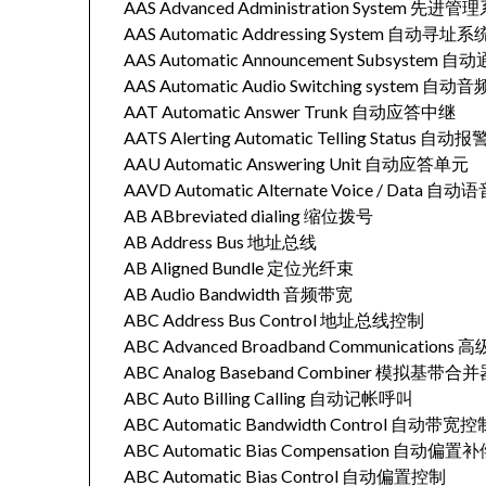
AAS Advanced Administration System 先进管
AAS Automatic Addressing System 自动寻址系
AAS Automatic Announcement Subsystem
AAS Automatic Audio Switching system 
AAT Automatic Answer Trunk 自动应答中继
AATS Alerting Automatic Telling Status 自
AAU Automatic Answering Unit 自动应答单元
AAVD Automatic Alternate Voice / Dat
AB ABbreviated dialing 缩位拨号
AB Address Bus 地址总线
AB Aligned Bundle 定位光纤束
AB Audio Bandwidth 音频带宽
ABC Address Bus Control 地址总线控制
ABC Advanced Broadband Communication
ABC Analog Baseband Combiner 模拟基带合
ABC Auto Billing Calling 自动记帐呼叫
ABC Automatic Bandwidth Control 自动带宽控
ABC Automatic Bias Compensation 自动偏置
ABC Automatic Bias Control 自动偏置控制