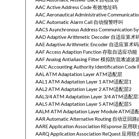
AAC Active Address Code 有效地址码
AAC Aeronautical Administrative Communi
AAC Automatic Alarm Call 自动报警呼叫
AACS Asynchronous Address Communicat
AAD Adaptive Arithmetic Decoder 自适应
AAE Adaptive Arithmetic Encoder 自适应
AAF Access Adaption Function 存取自适应功能
AAF Analog Antialiasing Filter 模拟防混淆滤波
AAIC Accounting Authority Identification
AAL ATM Adaptation Layer ATM适配层
AAL1 ATM Adaptation Layer 1 ATM适配层1
AAL2 ATM Adaptation Layer 2 ATM适配层2
AAL3/4 ATM Adaptation Layer 3/4 ATM适配层
AAL5 ATM Adaptation Layer 5 ATM适配层5
AALM ATM Adaptation Layer Module AT
AAR Automatic Alternative Routing 自动迂回
AARE Application Association REsponse 
AARQ Application Association ReQuest 应