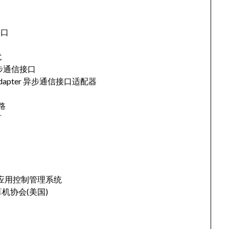
道接口
扰
ce 异步通信接口
face Adapter 异步通信接口适配器
链路
言
息
ystem 应用控制管理系统
y 计算机协会(美国)