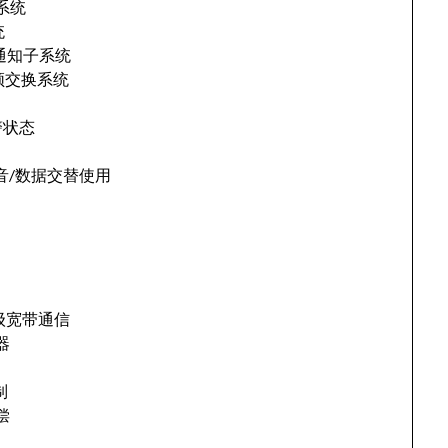
理系统
统
 自动通知子系统
自动音频交换系统
动报警状态
a 自动语音/数据交替使用
s 高级宽带通信
并器
制
补偿