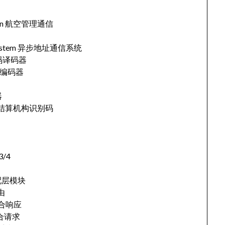
cation 航空管理通信
ion System 异步地址通信系统
算术码译码器
算术码编码器
器
 Code 结算机构识别码
3/4
M适配层模块
路由
应用联合响应
用联合请求