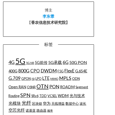
博主
李东霏
【
香农信息技术研究院】
标签
5G
4G
6G
5G承载
50G PON
5G前传
5G NR
800G
DWDM
CPO
FlexE
400G
G.654E
F5G
MPLS
G.709
LTE
GPON
LPO
ODN
ISI
MIMO
OTN
PON
Open RAN
ROADM
OSNR
Segment
SPN
WDM
光与技术
Routing
SRv6
TDD
VCSEL
光纤
光模块
华为
区块链
天线增益
数据中心
波长
空芯光纤
诺基亚
路由器
频率