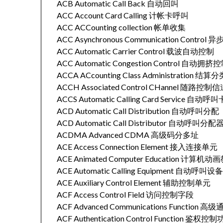
ACB Automatic Call Back 自动回叫
ACC Account Card Calling 计帐卡呼叫
ACC ACCounting collection 帐单收集
ACC Asynchronous Communication Contro
ACC Automatic Carrier Control 载波自动控制
ACC Automatic Congestion Control 自动拥挤
ACCA ACcounting Class Administration 结
ACCH Associated Control CHannel 随路控制
ACCS Automatic Calling Card Service 自动
ACD Automatic Call Distribution 自动呼叫分配
ACD Automatic Call Distributor 自动呼叫分配
ACDMA Advanced CDMA 高级码分多址
ACE Access Connection Element 接入连接单元
ACE Animated Computer Education 计算机动
ACE Automatic Calling Equipment 自动呼叫设
ACE Auxiliary Control Element 辅助控制单元
ACF Access Control Field 访问控制字段
ACF Advanced Communications Function 
ACF Authentication Control Function 鉴权控