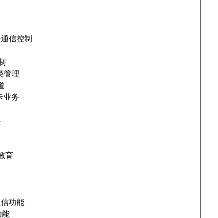
l 异步通信控制
控制
算分类管理
信道
呼叫卡业务
器
画教育
备
高级通信功能
制功能