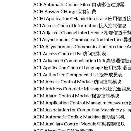
ACF Automatic Colour Filter 自动彩色过滤器
ACH Answer CHarge 应答计费
ACHI Application CHannel Interface 应用信
ACI Access Control Information 接入控制信息
ACI Adjacent Channel Interference 相邻信道干
ACI Asynchronous Communication Interfa
ACIA Asynchronous Communication Inter
ACL Access Control List 访问控制表
ACL Advanced Communication Link 高级通信
ACL Application Control Language 应用控制语
ACL Authorized Component List 授权成员表
ACM Access Control Module 访问控制模块
ACM Address Complete Message 地址完全消
ACM Alarm Control Module 报警控制模块
ACM Application Control Management s
ACM Association for Computing Machiner
ACM Automatic Coding Machine 自动编码机
ACM Auxiliary Control Module 辅助控制模块
ACO Alarm Cut-Off 报警切断