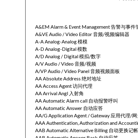
A&EM Alarm & Event Management 告警与事
A&VE Audio / Video Editor 音频/视频编辑器
A-A Analog-Analog 模模
A-D Analog-Digital 模数
A/D Analog / Digital 模拟/数字
A/V Audio / Video 音频/视频
A/VP Audio / Video Panel 音频视频面板
AA Absolute Address 绝对地址
AA Access Agent 访问代理
AA Arrival Angl 入射角
AA Automatic Alarm call 自动报警呼叫
AA Automatic Answer 自动应答
AA/G Application Agent / Gateway 应用代理/
AAA Authentication, Authorization and A
AAB Automatic Alternative Billing 自动更换记
AAB Automatic Answer Back 自动应答