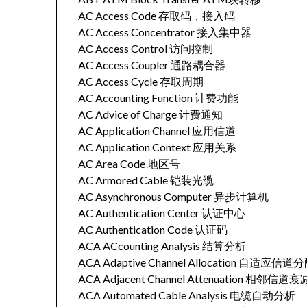
AC Access Code 存取码，接入码
AC Access Concentrator 接入集中器
AC Access Control 访问控制
AC Access Coupler 通路耦合器
AC Access Cycle 存取周期
AC Accounting Function 计费功能
AC Advice of Charge 计费通知
AC Application Channel 应用信道
AC Application Context 应用关系
AC Area Code 地区号
AC Armored Cable 铠装光缆
AC Asynchronous Computer 异步计算机
AC Authentication Center 认证中心
AC Authentication Code 认证码
ACA ACcounting Analysis 结算分析
ACA Adaptive Channel Allocation 自适应信道
ACA Adjacent Channel Attenuation 相邻信道衰
ACA Automated Cable Analysis 电缆自动分析