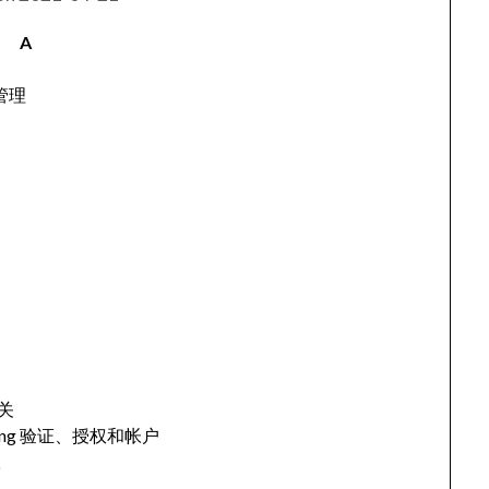
A
件管理
网关
ccounting 验证、授权和帐户
帐