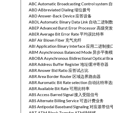
ABC Automatic Broadcasting Control sy
ABD ABbreviated Dialing 缩位拨号
ABD Answer-Back Device 应答设备
ABDL Automatic Binary Data Link 自动二
ABEP Advanced Burst Error Processor 
ABER Average Bit Error Rate 平均误比特率
ABF Air Blown Fiber 充气光纤
ABI Application Binary Interface 应用二进制接
ABM Asynchronous Balanced Mode 异步平衡
ABOBA Asynchronous Bidirectional Optic
ABR Address Buffer Register 地址缓冲寄存器
ABR Answer Bid Ratio 应答试占比
ABR Area Border Router 区域边界路由器
ABR Auromatic Bit Rate selection 自动比特率
ABR Available Bit Rate 可用比特率
ABS Access Barred Signal 接入受阻信号
ABS Alternate Billing Service 可选计费业务
ABS Antipodal Baseband Signaling 对应基带信
ABT ATM Block Transfer ATM块转移