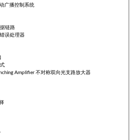
stem 自动广播控制系统
进制数据链路
高级突发错误处理器
口
模式
al Branching Amplifier 不对称双向光支路放大器
选择
号