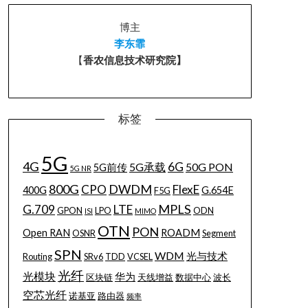
博主
李东霏
【
香农信息技术研究院】
标签
5G
4G
6G
5G承载
50G PON
5G前传
5G NR
800G
DWDM
CPO
FlexE
400G
G.654E
F5G
MPLS
G.709
LTE
GPON
LPO
ODN
ISI
MIMO
OTN
PON
Open RAN
ROADM
OSNR
Segment
SPN
WDM
光与技术
Routing
SRv6
TDD
VCSEL
光纤
光模块
华为
区块链
天线增益
数据中心
波长
空芯光纤
诺基亚
路由器
频率