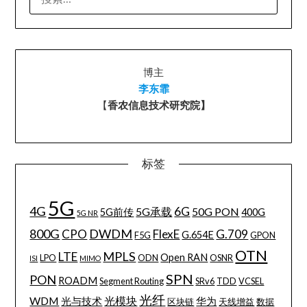
索：
博主
李东霏
【
香农信息技术研究院】
标签
5G
4G
6G
5G承载
50G PON
5G前传
400G
5G NR
800G
DWDM
CPO
FlexE
G.709
G.654E
F5G
GPON
OTN
MPLS
LTE
Open RAN
LPO
ODN
OSNR
ISI
MIMO
SPN
PON
ROADM
Segment Routing
SRv6
TDD
VCSEL
光纤
WDM
光模块
光与技术
华为
区块链
天线增益
数据