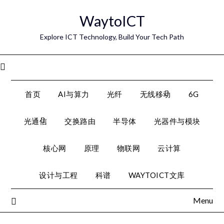
Skip
WaytoICT
to
content
Explore ICT Technology, Build Your Tech Path
Menu
首页
AI与算力
光纤
无线移动
6G
光通信
交换路由
半导体
光器件与模块
核心网
原理
物联网
云计算
设计与工程
科谱
WAYTOICT文库
Menu