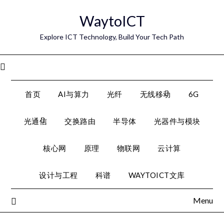
Skip
WaytoICT
to
content
Explore ICT Technology, Build Your Tech Path
Menu
首页
AI与算力
光纤
无线移动
6G
光通信
交换路由
半导体
光器件与模块
核心网
原理
物联网
云计算
设计与工程
科谱
WAYTOICT文库
Menu