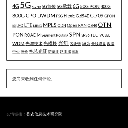
5G
4G
6G
5G承载
50G PON
5G前传
400G
5G NR
800G
DWDM
CPO
FlexE
G.709
G.654E
F5G
GPON
OTN
MPLS
LTE
Open RAN
LPO
ODN
OSNR
ISI
MIMO
SPN
PON
ROADM
Segment Routing
SRv6
TDD
VCSEL
光纤
WDM
光模块
光与技术
华为
区块链
天线增益
数据
空芯光纤
中心
波长
诺基亚
路由器
频率
您尚未收到任何评论。
友情链接：
香农信息技术研究院