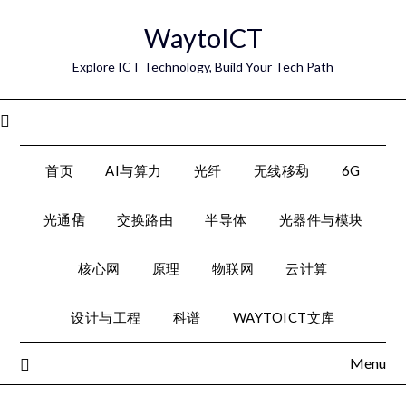
Skip
WaytoICT
to
content
Explore ICT Technology, Build Your Tech Path
Menu
首页
AI与算力
光纤
无线移动
6G
光通信
交换路由
半导体
光器件与模块
核心网
原理
物联网
云计算
设计与工程
科谱
WAYTOICT文库
Menu