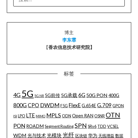
索：
博主
李东霏
【
香农信息技术研究院】
标签
5G
4G
6G
5G承载
50G PON
5G前传
400G
5G NR
800G
DWDM
CPO
FlexE
G.709
G.654E
F5G
GPON
OTN
MPLS
LTE
Open RAN
LPO
ODN
OSNR
ISI
MIMO
SPN
PON
ROADM
Segment Routing
SRv6
TDD
VCSEL
光纤
WDM
光模块
光与技术
华为
区块链
天线增益
数据