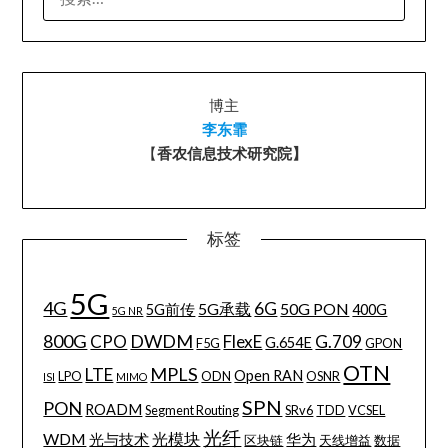
索：
博主
李东霏
【
香农信息技术研究院】
标签
5G
4G
6G
5G承载
50G PON
5G前传
400G
5G NR
800G
DWDM
CPO
FlexE
G.709
G.654E
F5G
GPON
OTN
MPLS
LTE
Open RAN
LPO
ODN
OSNR
ISI
MIMO
SPN
PON
ROADM
Segment Routing
SRv6
TDD
VCSEL
光纤
WDM
光模块
光与技术
华为
区块链
天线增益
数据