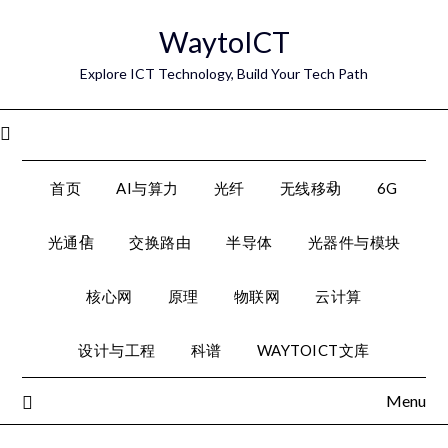
Skip
WaytoICT
to
content
Explore ICT Technology, Build Your Tech Path
Menu
首页
AI与算力
光纤
无线移动
6G
光通信
交换路由
半导体
光器件与模块
核心网
原理
物联网
云计算
设计与工程
科谱
WAYTOICT文库
Menu