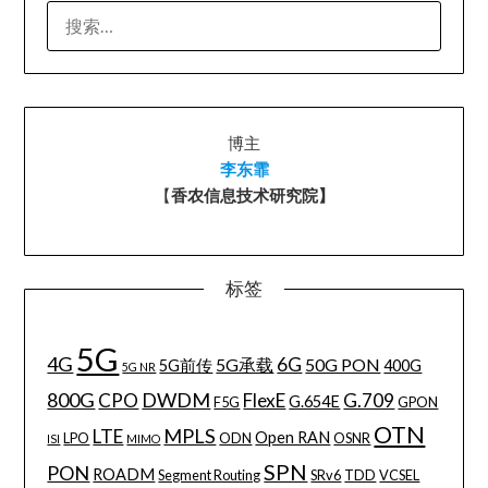
搜
索：
博主
李东霏
【
香农信息技术研究院】
标签
5G
4G
6G
5G承载
50G PON
5G前传
400G
5G NR
800G
DWDM
CPO
FlexE
G.709
G.654E
F5G
GPON
OTN
MPLS
LTE
Open RAN
LPO
ODN
OSNR
ISI
MIMO
SPN
PON
ROADM
Segment Routing
SRv6
TDD
VCSEL