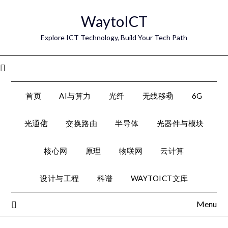
Skip
WaytoICT
to
content
Explore ICT Technology, Build Your Tech Path
Menu
首页
AI与算力
光纤
无线移动
6G
光通信
交换路由
半导体
光器件与模块
核心网
原理
物联网
云计算
设计与工程
科谱
WAYTOICT文库
Menu