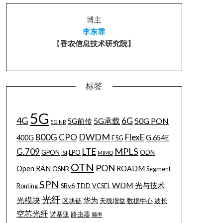
博主
李东霏
【
香农信息技术研究院】
标签
5G
4G
6G
5G承载
50G PON
5G前传
5G NR
800G
DWDM
CPO
FlexE
400G
G.654E
F5G
MPLS
G.709
LTE
GPON
LPO
ODN
ISI
MIMO
OTN
PON
Open RAN
ROADM
OSNR
Segment
SPN
WDM
光与技术
Routing
SRv6
TDD
VCSEL
光纤
光模块
华为
区块链
天线增益
数据中心
波长
空芯光纤
诺基亚
路由器
频率