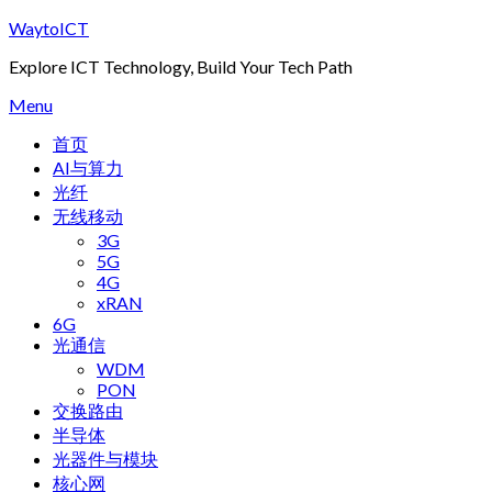
Skip
WaytoICT
to
Explore ICT Technology, Build Your Tech Path
content
Menu
首页
AI与算力
光纤
无线移动
3G
5G
4G
xRAN
6G
光通信
WDM
PON
交换路由
半导体
光器件与模块
核心网