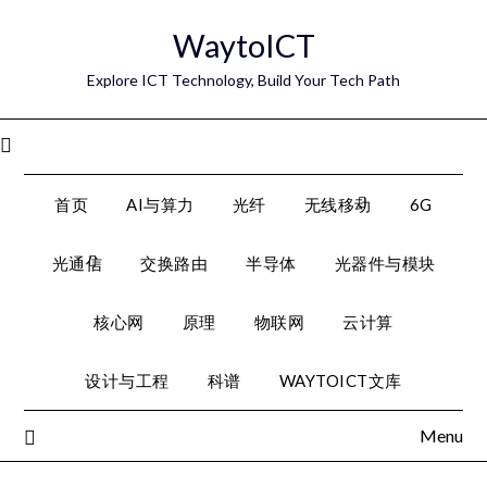
Skip
WaytoICT
to
content
Explore ICT Technology, Build Your Tech Path
Menu
首页
AI与算力
光纤
无线移动
6G
光通信
交换路由
半导体
光器件与模块
核心网
原理
物联网
云计算
设计与工程
科谱
WAYTOICT文库
Menu