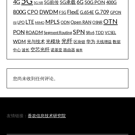
5G
4G
6G
5G承载
50G PON
5G前传
400G
5G NR
800G
DWDM
CPO
FlexE
G.709
G.654E
F5G
GPON
OTN
MPLS
LTE
Open RAN
LPO
ODN
OSNR
ISI
MIMO
SPN
PON
ROADM
Segment Routing
SRv6
TDD
VCSEL
光纤
WDM
光模块
光与技术
华为
区块链
天线增益
数据
空芯光纤
中心
波长
诺基亚
路由器
频率
您尚未收到任何评论。
友情链接：
香农信息技术研究院