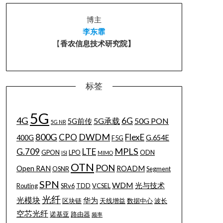
博主
李东霏
【
香农信息技术研究院】
标签
5G
4G
6G
5G承载
50G PON
5G前传
5G NR
800G
DWDM
CPO
FlexE
400G
G.654E
F5G
MPLS
G.709
LTE
GPON
LPO
ODN
ISI
MIMO
OTN
PON
Open RAN
ROADM
OSNR
Segment
SPN
WDM
光与技术
Routing
SRv6
TDD
VCSEL
光纤
光模块
华为
区块链
天线增益
数据中心
波长
空芯光纤
诺基亚
路由器
频率