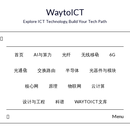
Skip
WaytoICT
to
content
Explore ICT Technology, Build Your Tech Path
Menu
首页
AI与算力
光纤
无线移动
6G
光通信
交换路由
半导体
光器件与模块
核心网
原理
物联网
云计算
设计与工程
科谱
WAYTOICT文库
Menu