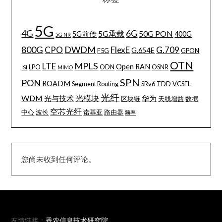
5G
4G
6G
5G承载
50G PON
5G前传
400G
5G NR
800G
DWDM
CPO
FlexE
G.709
G.654E
F5G
GPON
OTN
MPLS
LTE
Open RAN
LPO
ODN
OSNR
ISI
MIMO
SPN
PON
ROADM
Segment Routing
SRv6
TDD
VCSEL
光纤
WDM
光模块
光与技术
华为
区块链
天线增益
数据
空芯光纤
中心
波长
诺基亚
路由器
频率
您尚未收到任何评论。
友情链接：
香农信息技术研究院