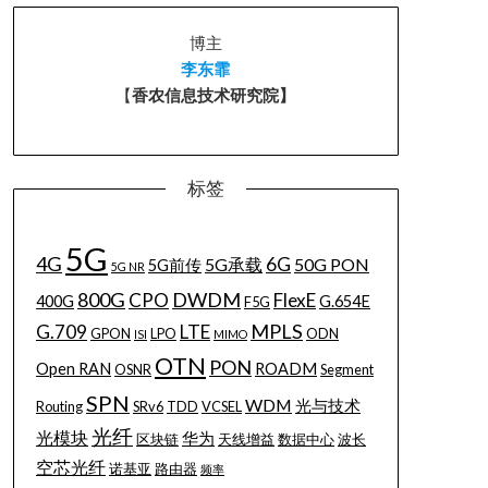
博主
李东霏
【
香农信息技术研究院】
标签
5G
4G
6G
5G承载
50G PON
5G前传
5G NR
800G
DWDM
CPO
FlexE
400G
G.654E
F5G
MPLS
G.709
LTE
GPON
LPO
ODN
ISI
MIMO
OTN
PON
Open RAN
ROADM
OSNR
Segment
SPN
WDM
光与技术
Routing
SRv6
TDD
VCSEL
光纤
光模块
华为
区块链
天线增益
数据中心
波长
空芯光纤
诺基亚
路由器
频率