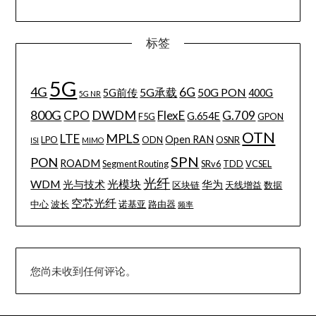
标签
5G
4G
6G
5G承载
50G PON
5G前传
400G
5G NR
800G
DWDM
CPO
FlexE
G.709
G.654E
F5G
GPON
OTN
MPLS
LTE
Open RAN
LPO
ODN
OSNR
ISI
MIMO
SPN
PON
ROADM
Segment Routing
SRv6
TDD
VCSEL
光纤
WDM
光模块
光与技术
华为
区块链
天线增益
数据
空芯光纤
中心
波长
诺基亚
路由器
频率
您尚未收到任何评论。