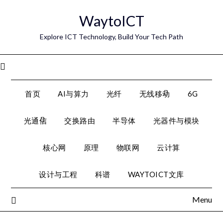
Skip
WaytoICT
to
content
Explore ICT Technology, Build Your Tech Path
Menu
首页
AI与算力
光纤
无线移动
6G
光通信
交换路由
半导体
光器件与模块
核心网
原理
物联网
云计算
设计与工程
科谱
WAYTOICT文库
Menu