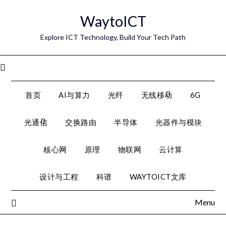
Skip
WaytoICT
to
content
Explore ICT Technology, Build Your Tech Path
Menu
首页
AI与算力
光纤
无线移动
6G
光通信
交换路由
半导体
光器件与模块
核心网
原理
物联网
云计算
设计与工程
科谱
WAYTOICT文库
Menu