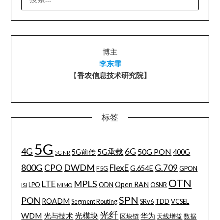
索：
博主
李东霏
【
香农信息技术研究院】
标签
5G
4G
6G
5G承载
50G PON
5G前传
400G
5G NR
800G
DWDM
CPO
FlexE
G.709
G.654E
F5G
GPON
OTN
MPLS
LTE
Open RAN
LPO
ODN
OSNR
ISI
MIMO
SPN
PON
ROADM
Segment Routing
SRv6
TDD
VCSEL
光纤
WDM
光模块
光与技术
华为
区块链
天线增益
数据