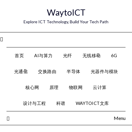
Skip
WaytoICT
to
content
Explore ICT Technology, Build Your Tech Path
Menu
首页
AI与算力
光纤
无线移动
6G
光通信
交换路由
半导体
光器件与模块
核心网
原理
物联网
云计算
设计与工程
科谱
WAYTOICT文库
Menu