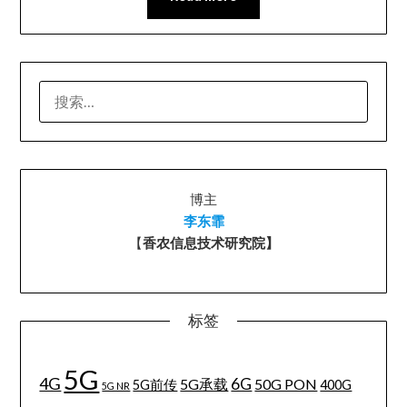
搜
索：
博主
李东霏
【
香农信息技术研究院】
标签
5G
4G
6G
5G承载
50G PON
5G前传
400G
5G NR