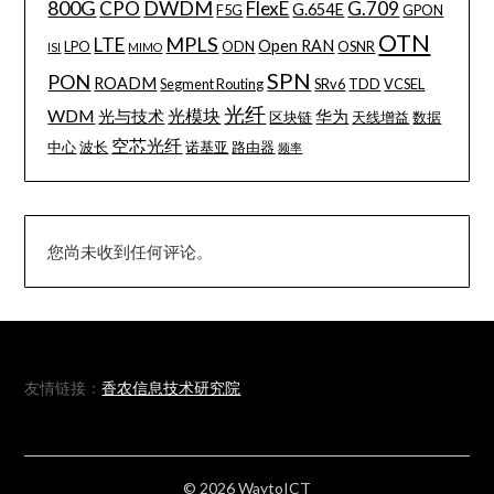
800G
DWDM
CPO
FlexE
G.709
G.654E
F5G
GPON
OTN
MPLS
LTE
Open RAN
LPO
ODN
OSNR
ISI
MIMO
SPN
PON
ROADM
Segment Routing
SRv6
TDD
VCSEL
光纤
WDM
光模块
光与技术
华为
区块链
天线增益
数据
空芯光纤
中心
波长
诺基亚
路由器
频率
您尚未收到任何评论。
友情链接：
香农信息技术研究院
© 2026 WaytoICT