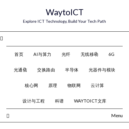
Skip
WaytoICT
to
content
Explore ICT Technology, Build Your Tech Path
Menu
首页
AI与算力
光纤
无线移动
6G
光通信
交换路由
半导体
光器件与模块
核心网
原理
物联网
云计算
设计与工程
科谱
WAYTOICT文库
Menu