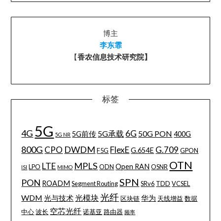
博主
李东霏
【
香农信息技术研究院】
标签
5G
4G
6G
5G承载
50G PON
5G前传
400G
5G NR
800G
DWDM
CPO
FlexE
G.709
G.654E
F5G
GPON
OTN
MPLS
LTE
Open RAN
LPO
ODN
OSNR
ISI
MIMO
SPN
PON
ROADM
Segment Routing
SRv6
TDD
VCSEL
光纤
WDM
光模块
光与技术
华为
区块链
天线增益
数据
空芯光纤
中心
波长
诺基亚
路由器
频率