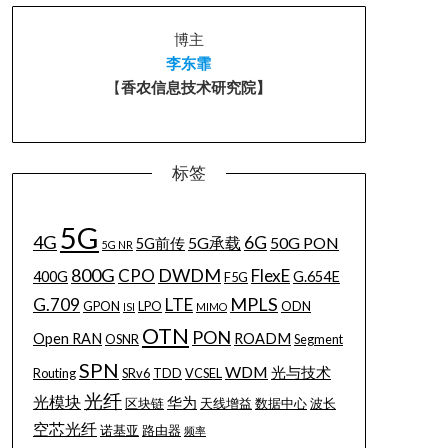
博主
李东霏
【
香农信息技术研究院】
标签
5G
4G
6G
5G承载
50G PON
5G前传
5G NR
800G
DWDM
CPO
FlexE
400G
G.654E
F5G
MPLS
G.709
LTE
GPON
LPO
ODN
ISI
MIMO
OTN
PON
Open RAN
ROADM
OSNR
Segment
SPN
WDM
光与技术
Routing
SRv6
TDD
VCSEL
光纤
光模块
华为
区块链
天线增益
数据中心
波长
空芯光纤
诺基亚
路由器
频率