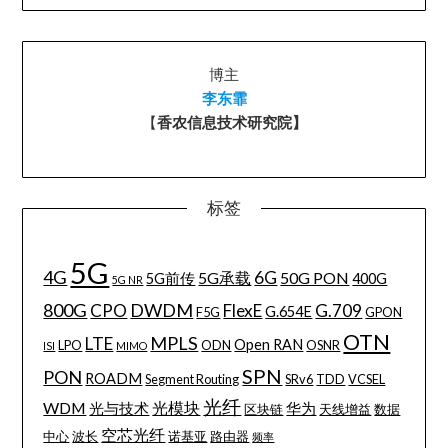
博主
李东霏
【
香农信息技术研究院】
标签
5G
4G
6G
5G承载
50G PON
5G前传
400G
5G NR
800G
DWDM
CPO
FlexE
G.709
G.654E
F5G
GPON
OTN
MPLS
LTE
Open RAN
LPO
ODN
OSNR
ISI
MIMO
SPN
PON
ROADM
Segment Routing
SRv6
TDD
VCSEL
光纤
WDM
光模块
光与技术
华为
区块链
天线增益
数据
空芯光纤
中心
波长
诺基亚
路由器
频率