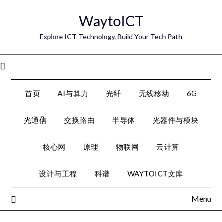
Skip
WaytoICT
to
content
Explore ICT Technology, Build Your Tech Path
Menu
首页
AI与算力
光纤
无线移动
6G
光通信
交换路由
半导体
光器件与模块
核心网
原理
物联网
云计算
设计与工程
科谱
WAYTOICT文库
Menu