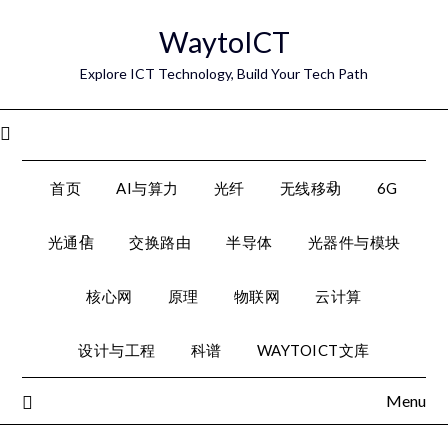
Skip
WaytoICT
to
content
Explore ICT Technology, Build Your Tech Path
Menu
首页
AI与算力
光纤
无线移动
6G
光通信
交换路由
半导体
光器件与模块
核心网
原理
物联网
云计算
设计与工程
科谱
WAYTOICT文库
Menu