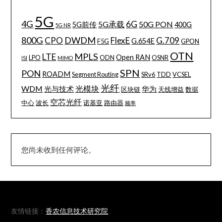
5G
4G
6G
5G承载
50G PON
5G前传
400G
5G NR
800G
DWDM
CPO
FlexE
G.709
G.654E
F5G
GPON
OTN
MPLS
LTE
Open RAN
LPO
ODN
OSNR
ISI
MIMO
SPN
PON
ROADM
Segment Routing
SRv6
TDD
VCSEL
光纤
WDM
光模块
光与技术
华为
区块链
天线增益
数据
空芯光纤
中心
波长
诺基亚
路由器
频率
您尚未收到任何评论。
友情链接：
香农信息技术研究院