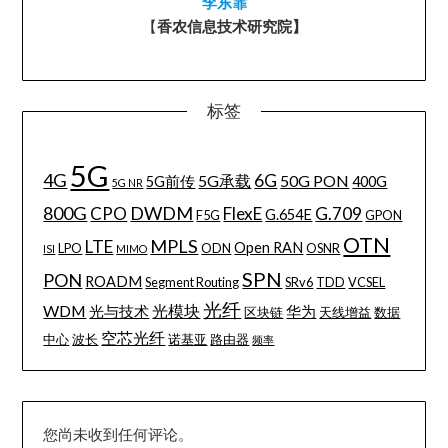
李东霏
【
香农信息技术研究院】
标签
5G
4G
6G
5G承载
50G PON
5G前传
400G
5G NR
800G
DWDM
CPO
FlexE
G.709
G.654E
F5G
GPON
OTN
MPLS
LTE
Open RAN
LPO
ODN
OSNR
ISI
MIMO
SPN
PON
ROADM
Segment Routing
SRv6
TDD
VCSEL
光纤
WDM
光模块
光与技术
华为
区块链
天线增益
数据
空芯光纤
中心
波长
诺基亚
路由器
频率
您尚未收到任何评论。