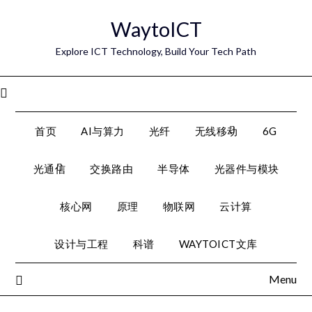
Skip
WaytoICT
to
content
Explore ICT Technology, Build Your Tech Path
Menu
首页
AI与算力
光纤
无线移动
6G
光通信
交换路由
半导体
光器件与模块
核心网
原理
物联网
云计算
设计与工程
科谱
WAYTOICT文库
Menu