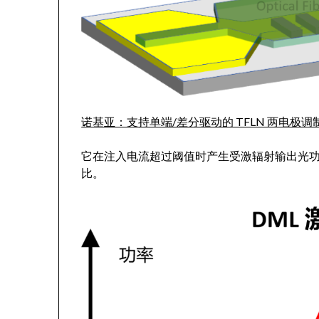
诺基亚：支持单端/差分驱动的 TFLN 两电极调
它在注入电流超过阈值时产生受激辐射输出光功率
比。