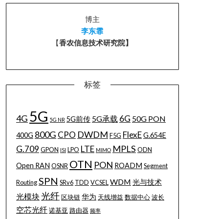
博主
李东霏
【
香农信息技术研究院】
标签
5G
4G
6G
5G承载
50G PON
5G前传
5G NR
800G
DWDM
CPO
FlexE
400G
G.654E
F5G
MPLS
G.709
LTE
GPON
LPO
ODN
ISI
MIMO
OTN
PON
Open RAN
ROADM
OSNR
Segment
SPN
WDM
光与技术
Routing
SRv6
TDD
VCSEL
光纤
光模块
华为
区块链
天线增益
数据中心
波长
空芯光纤
诺基亚
路由器
频率