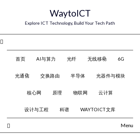
Skip
WaytoICT
to
content
Explore ICT Technology, Build Your Tech Path
Menu
首页
AI与算力
光纤
无线移动
6G
光通信
交换路由
半导体
光器件与模块
核心网
原理
物联网
云计算
设计与工程
科谱
WAYTOICT文库
Menu