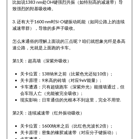
比如说1383 nm处OH键强烈共振（如特别高的减速带）导
致强烈的羟基吸收峰。
3. 还有大于1600 nm时Si-O键振动耗能（如同公路上的连续
减速带群），导致的多声子吸收。
怎么来通俗的理解上面说的三点呢？咱们就想象光纤是条高
速公路，光就是上面跑的卡车。
第1关：超高墙（深紫外吸收）
关卡位置：138纳米之前（比紫色光还短10倍）;
关卡原理：9米高的砖墙（对应9eV能量）;
卡车遭遇：只有超级跑车（深紫外光）能撞墙通过，但
会车毁人亡（光能被完全吸收）;
现实影响：日常通信的光根本不到这里，完全不用管.
第2关：连续减速带（红外振动吸收）
关卡位置：1600纳米之后（比红色光波长2倍）;
关卡原理：密集的橡胶减速带（对应分子键振动）;
卡车遭遇：