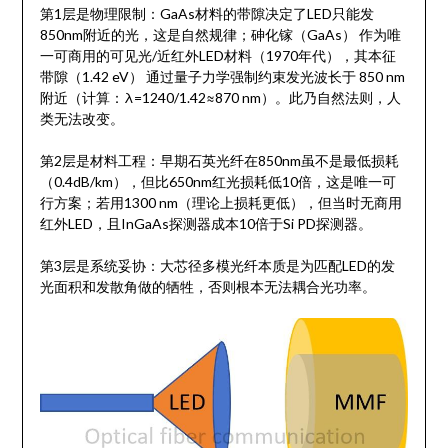
第1层是物理限制：GaAs材料的带隙决定了LED只能发
850nm附近的光，这是自然规律；砷化镓（GaAs） 作为唯
一可商用的可见光/近红外LED材料（1970年代），其本征
带隙（1.42 eV） 通过量子力学强制约束发光波长于 850 nm
附近（计算：λ=1240/1.42≈870 nm）。此乃自然法则，人
类无法改变。
第2层是材料工程：早期石英光纤在850nm虽不是最低损耗
（0.4dB/km），但比650nm红光损耗低10倍，这是唯一可
行方案；若用1300 nm（理论上损耗更低），但当时无商用
红外LED，且InGaAs探测器成本10倍于Si PD探测器。
第3层是系统妥协：大芯径多模光纤本质是为匹配LED的发
光面积和发散角做的牺牲，否则根本无法耦合光功率。