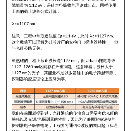
隙能量为 1.12 eV，是硅本征吸收的理论截止点。同样使用
上面的截止波长公式计算：
λc≈1107 nm
注意：工程中常取近似值 Eg≈1.1 eV，此时 λc≈1127 nm。
这个数值可以理解为硅芯片厂的安检门（探测器特性），但
与光纤公路无关。
虽然硅的工程上截止波长是1127 nm，但 Urbach拖尾导致
1127–1260 nm区间存在严重问题，这意味着，波长大于
1127 nm的光子，其能量不足以激发硅中的电子跨越带隙，
探测器响应度理论上应降为零。
我们在前面就提到过，光纤通信的传输窗口需要考虑光纤的
损耗以及光源/光探测器的性能，因此为了兼顾避短波侧的
探测器电子吸收拖尾，工程界将通信O波段的窗口起点从理