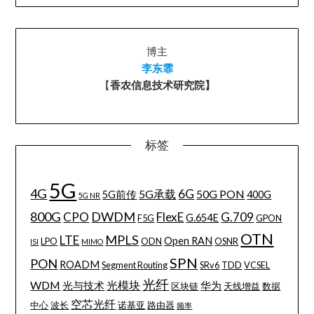
博主
李东霏
【
香农信息技术研究院】
标签
5G
4G
6G
5G承载
50G PON
5G前传
400G
5G NR
800G
DWDM
CPO
FlexE
G.709
G.654E
F5G
GPON
OTN
MPLS
LTE
Open RAN
LPO
ODN
OSNR
ISI
MIMO
SPN
PON
ROADM
Segment Routing
SRv6
TDD
VCSEL
光纤
WDM
光模块
光与技术
华为
区块链
天线增益
数据
空芯光纤
中心
波长
诺基亚
路由器
频率