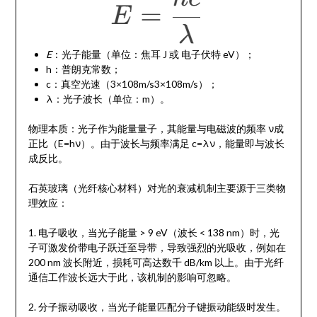
E
：光子能量（单位：焦耳 J 或 电子伏特 eV）；
h：普朗克常数；
c：真空光速（3×108m/s3×108m/s）；
λ：光子波长（单位：m）。
物理本质：光子作为能量量子，其能量与电磁波的频率 ν成
正比（E=hν）。由于波长与频率满足 c=λν，能量即与波长
成反比。
石英玻璃（光纤核心材料）对光的衰减机制主要源于三类物
理效应：
1. 电子吸收，当光子能量 > 9 eV（波长 < 138 nm）时，光
子可激发价带电子跃迁至导带，导致强烈的光吸收，例如在
200 nm 波长附近，损耗可高达数千 dB/km 以上。由于光纤
通信工作波长远大于此，该机制的影响可忽略。
2. 分子振动吸收，当光子能量匹配分子键振动能级时发生。