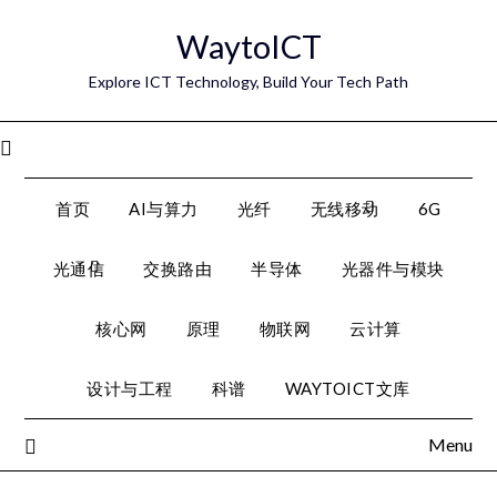
Skip
WaytoICT
to
content
Explore ICT Technology, Build Your Tech Path
Menu
首页
AI与算力
光纤
无线移动
6G
光通信
交换路由
半导体
光器件与模块
核心网
原理
物联网
云计算
设计与工程
科谱
WAYTOICT文库
Menu