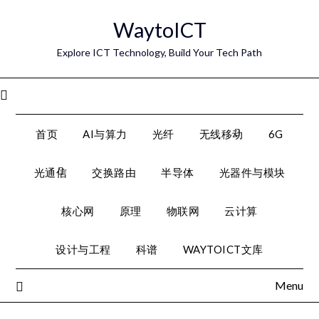
Skip
WaytoICT
to
content
Explore ICT Technology, Build Your Tech Path
Menu
首页
AI与算力
光纤
无线移动
6G
光通信
交换路由
半导体
光器件与模块
核心网
原理
物联网
云计算
设计与工程
科谱
WAYTOICT文库
Menu