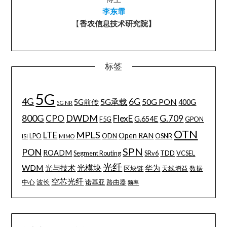
李东霏
【
香农信息技术研究院】
标签
5G
4G
6G
5G承载
50G PON
5G前传
400G
5G NR
800G
DWDM
CPO
FlexE
G.709
G.654E
F5G
GPON
OTN
MPLS
LTE
Open RAN
LPO
ODN
OSNR
ISI
MIMO
SPN
PON
ROADM
Segment Routing
SRv6
TDD
VCSEL
光纤
WDM
光模块
光与技术
华为
区块链
天线增益
数据
空芯光纤
中心
波长
诺基亚
路由器
频率