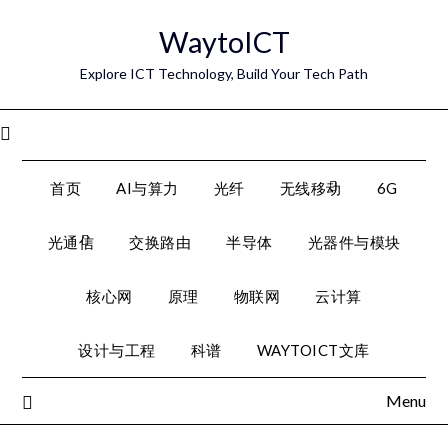
Skip
WaytoICT
to
content
Explore ICT Technology, Build Your Tech Path
Menu
首页
AI与算力
光纤
无线移动
6G
光通信
交换路由
半导体
光器件与模块
核心网
原理
物联网
云计算
设计与工程
科谱
WAYTOICT文库
Menu