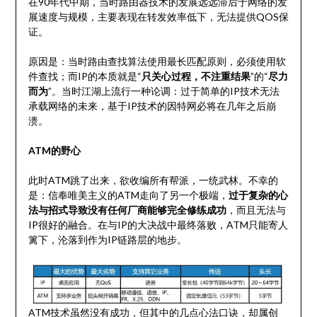
在90年代中期，当时路由器技术的发展远远滞后于网络的发
展速度与规模，主要表现在转发效率低下，无法提供QOS保
证。
原因是：当时路由查找算法使用最长匹配原则，必须使用软
件查找；而IP的本质就是“
只关心过程，不注重结果
”的“
尽力
而为
”。当时江湖上流行一种论调：过于简单的IP技术无法
承载网络的未来，基于IP技术的因特网必将在几年之后崩
溃。
ATM的野心
此时ATM跳了出来，欲收编所有帮派，一统武林。不幸的
是：信奉唯美主义的ATM走向了另一个极端，
过于复杂的心
法与招式导致没有任何厂商能够完全修练成功
，而且无法与
IP很好的融合。在与IP的大决战中最终落败，ATM只能寄人
篱下，沦落到作为IP链路层的地步。
ATM技术虽然没有成功，但其中的几点心法口诀，却属创