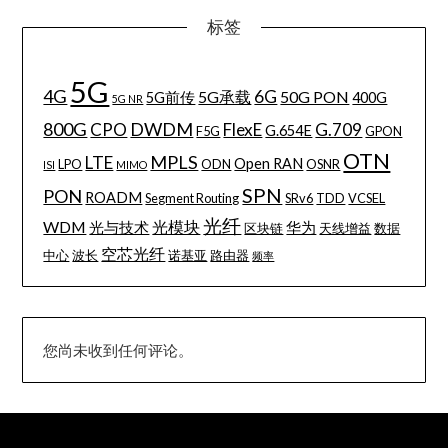
标签
5G
4G
6G
5G承载
50G PON
5G前传
400G
5G NR
800G
DWDM
CPO
FlexE
G.709
G.654E
F5G
GPON
OTN
MPLS
LTE
Open RAN
LPO
ODN
OSNR
ISI
MIMO
SPN
PON
ROADM
Segment Routing
SRv6
TDD
VCSEL
光纤
WDM
光模块
光与技术
华为
区块链
天线增益
数据
空芯光纤
中心
波长
诺基亚
路由器
频率
您尚未收到任何评论。