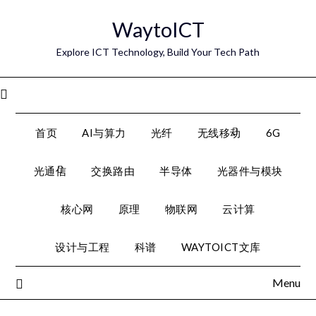
Skip
WaytoICT
to
content
Explore ICT Technology, Build Your Tech Path
Menu
首页
AI与算力
光纤
无线移动
6G
光通信
交换路由
半导体
光器件与模块
核心网
原理
物联网
云计算
设计与工程
科谱
WAYTOICT文库
Menu