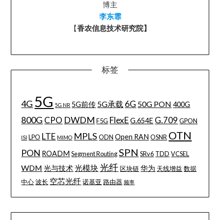
博主
李东霏
【
香农信息技术研究院】
标签
5G
4G
6G
5G承载
50G PON
5G前传
400G
5G NR
800G
DWDM
CPO
FlexE
G.709
G.654E
F5G
GPON
OTN
MPLS
LTE
Open RAN
LPO
ODN
OSNR
ISI
MIMO
SPN
PON
ROADM
Segment Routing
SRv6
TDD
VCSEL
光纤
WDM
光模块
光与技术
华为
区块链
天线增益
数据
空芯光纤
中心
波长
诺基亚
路由器
频率