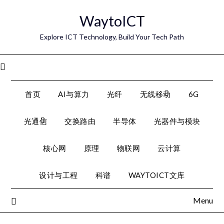
Skip
WaytoICT
to
content
Explore ICT Technology, Build Your Tech Path
Menu
首页
AI与算力
光纤
无线移动
6G
光通信
交换路由
半导体
光器件与模块
核心网
原理
物联网
云计算
设计与工程
科谱
WAYTOICT文库
Menu