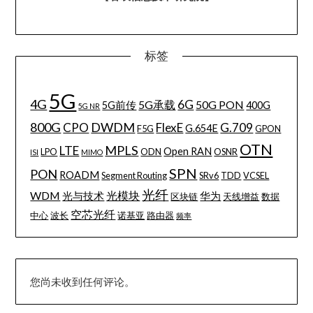
标签
5G
4G
6G
5G承载
50G PON
5G前传
400G
5G NR
800G
DWDM
CPO
FlexE
G.709
G.654E
F5G
GPON
OTN
MPLS
LTE
Open RAN
LPO
ODN
OSNR
ISI
MIMO
SPN
PON
ROADM
Segment Routing
SRv6
TDD
VCSEL
光纤
WDM
光模块
光与技术
华为
区块链
天线增益
数据
空芯光纤
中心
波长
诺基亚
路由器
频率
您尚未收到任何评论。