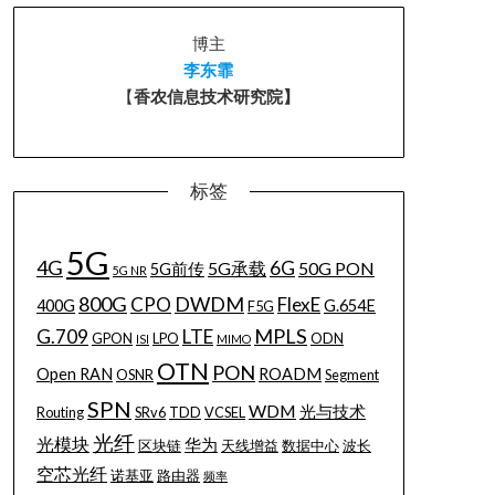
博主
李东霏
【
香农信息技术研究院】
标签
5G
4G
6G
5G承载
50G PON
5G前传
5G NR
800G
DWDM
CPO
FlexE
400G
G.654E
F5G
MPLS
G.709
LTE
GPON
LPO
ODN
ISI
MIMO
OTN
PON
Open RAN
ROADM
OSNR
Segment
SPN
WDM
光与技术
Routing
SRv6
TDD
VCSEL
光纤
光模块
华为
区块链
天线增益
数据中心
波长
空芯光纤
诺基亚
路由器
频率