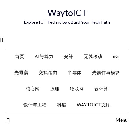
Skip
WaytoICT
to
content
Explore ICT Technology, Build Your Tech Path
Menu
首页
AI与算力
光纤
无线移动
6G
光通信
交换路由
半导体
光器件与模块
核心网
原理
物联网
云计算
设计与工程
科谱
WAYTOICT文库
Menu