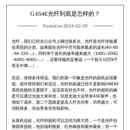
G.654E光纤到底是怎样的？
Posted on
2024-02-29
光纤，我们已经在公众号上聊过很多次。光纤是光纤传输通
信系统的介质。如果能在光纤中尽可能承载多的波长(40–80
–96–120–…)，同时单个波长的速率越来越大（100G–200G
–400G–800G–…），还要传输的足够远（一个筋斗10万8千
里无中继…..）。
先说，传得多传得远。我们的第一印象是光纤的损耗必须要
低。或许曾经我们有说过，光纤的损减已经不是影响DWDM
系统性能的主要因子，这话其实对也不对。光纤的损耗的确
是可以通过光放大来补偿，但是光放大会带来ASE噪声，也
增加了成本。第二个思路是提高入纤光功率，功率越大，可
消耗得多，但会带来非性线影响。
从衰耗说起，光纤的损耗可以总结为两大类，一个是光纤自
身固有损耗，包括瑞利散射、红外吸收和紫外吸收；另一个