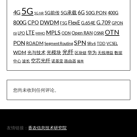
5G
4G
6G
5G承载
50G PON
5G前传
400G
5G NR
800G
DWDM
CPO
FlexE
G.709
G.654E
F5G
GPON
OTN
MPLS
LTE
Open RAN
LPO
ODN
OSNR
ISI
MIMO
SPN
PON
ROADM
Segment Routing
SRv6
TDD
VCSEL
光纤
WDM
光模块
光与技术
华为
区块链
天线增益
数据
空芯光纤
中心
波长
诺基亚
路由器
频率
您尚未收到任何评论。
友情链接：
香农信息技术研究院