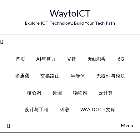
Skip
WaytoICT
to
content
Explore ICT Technology, Build Your Tech Path
Menu
首页
AI与算力
光纤
无线移动
6G
光通信
交换路由
半导体
光器件与模块
核心网
原理
物联网
云计算
设计与工程
科谱
WAYTOICT文库
Menu