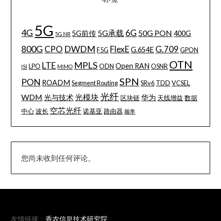
5G
4G
6G
5G承载
50G PON
5G前传
400G
5G NR
800G
DWDM
CPO
FlexE
G.709
G.654E
F5G
GPON
OTN
MPLS
LTE
Open RAN
LPO
ODN
OSNR
ISI
MIMO
SPN
PON
ROADM
Segment Routing
SRv6
TDD
VCSEL
光纤
WDM
光模块
光与技术
华为
区块链
天线增益
数据
空芯光纤
中心
波长
诺基亚
路由器
频率
您尚未收到任何评论。
友情链接：
香农信息技术研究院