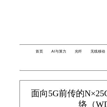
Skip
to
content
首页
AI与算力
光纤
无线移动
面向5G前传的N×25
络（WD