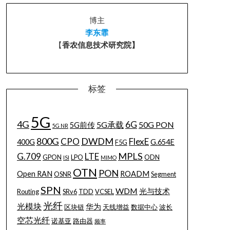
博主
李东霏
【
香农信息技术研究院】
标签
5G
4G
6G
5G承载
50G PON
5G前传
5G NR
800G
DWDM
CPO
FlexE
400G
G.654E
F5G
MPLS
G.709
LTE
GPON
LPO
ODN
ISI
MIMO
OTN
PON
Open RAN
ROADM
OSNR
Segment
SPN
WDM
光与技术
Routing
SRv6
TDD
VCSEL
光纤
光模块
华为
区块链
天线增益
数据中心
波长
空芯光纤
诺基亚
路由器
频率