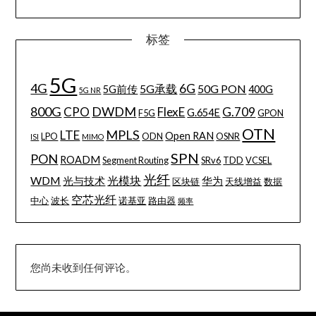
标签
5G
4G
6G
5G承载
50G PON
5G前传
400G
5G NR
800G
DWDM
CPO
FlexE
G.709
G.654E
F5G
GPON
OTN
MPLS
LTE
Open RAN
LPO
ODN
OSNR
ISI
MIMO
SPN
PON
ROADM
Segment Routing
SRv6
TDD
VCSEL
光纤
WDM
光模块
光与技术
华为
区块链
天线增益
数据
空芯光纤
中心
波长
诺基亚
路由器
频率
您尚未收到任何评论。