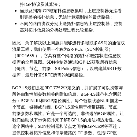
持IGP协议及其算法；
当涉及到跨IGP域拓扑信息收集时，上层控制器无法看
到完整的拓扑信息，无法计算端到端的最优路径；
不同的路由协议分别上送拓扑信息给上层控制器，控制
器对拓扑信息的分析处理过程比较复杂。
因此，为了解决以上问题并能够进行多域或多AS间的通信或
流量工程，我们使用一个称为SR-PCE（SDN控制器）
（RFC4655 ），它具有整个网络的拓扑和链路状态信息数
据库的全局视图。SDN控制器通过BGP-LS获取所有信息
（链路、节点、前缀、SR Policy信息），以构建其SRTE数
据库，最后计算SRTE所需的域间路径。
BGP-LS最初是在RFC 7752中定义的，并扩展了可以携带与
段路由和性能参数相关的附加信息。BGP-LS规范包含两部
分：BGP NLRI和BGP路径属性。每个链接状态NLRI描述一
个节点、链接或前缀。BGP-LS属性用于携带链路、节点、
前缀参数和属性。它是一个可选的、非传递的BGP属性。让
我们借助以下示例拓扑来了解BGP-LS的用法和适用性。在
这个网络中，SDN控制器和节点之间的BGP-LS对等互连，
提供控制器拓扑信息和每条链路的 TE 参数。包括IGP度