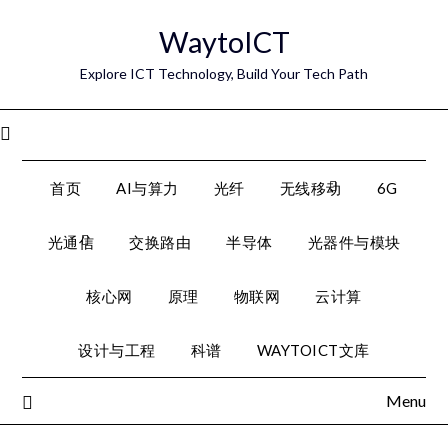
Skip
WaytoICT
to
content
Explore ICT Technology, Build Your Tech Path
Menu
首页
AI与算力
光纤
无线移动
6G
光通信
交换路由
半导体
光器件与模块
核心网
原理
物联网
云计算
设计与工程
科谱
WAYTOICT文库
Menu