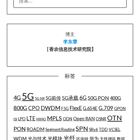
索：
博主
李东霏
【
香农信息技术研究院】
标签
5G
4G
6G
5G承载
50G PON
5G前传
400G
5G NR
800G
DWDM
CPO
FlexE
G.709
G.654E
F5G
GPON
OTN
MPLS
LTE
Open RAN
LPO
ODN
OSNR
ISI
MIMO
SPN
PON
ROADM
Segment Routing
SRv6
TDD
VCSEL
光纤
WDM
光模块
光与技术
华为
区块链
天线增益
数据