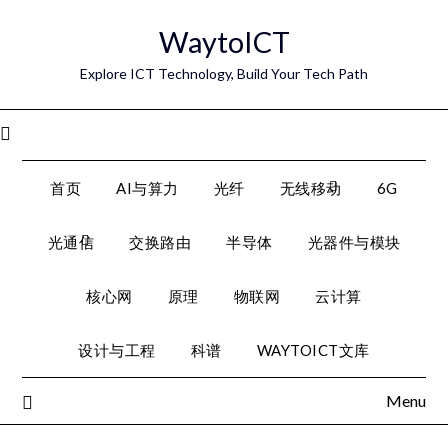
Skip
WaytoICT
to
content
Explore ICT Technology, Build Your Tech Path
Menu
首页
AI与算力
光纤
无线移动
6G
光通信
交换路由
半导体
光器件与模块
核心网
原理
物联网
云计算
设计与工程
科谱
WAYTOICT文库
Menu