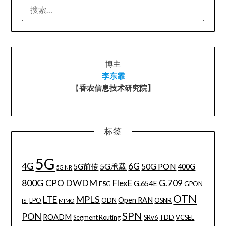
搜
索：
博主
李东霏
【
香农信息技术研究院】
标签
5G
4G
6G
5G承载
50G PON
5G前传
400G
5G NR
800G
DWDM
CPO
FlexE
G.709
G.654E
F5G
GPON
OTN
MPLS
LTE
Open RAN
LPO
ODN
OSNR
ISI
MIMO
SPN
PON
ROADM
Segment Routing
SRv6
TDD
VCSEL