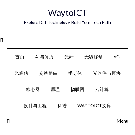
Skip
WaytoICT
to
content
Explore ICT Technology, Build Your Tech Path
Menu
首页
AI与算力
光纤
无线移动
6G
光通信
交换路由
半导体
光器件与模块
核心网
原理
物联网
云计算
设计与工程
科谱
WAYTOICT文库
Menu