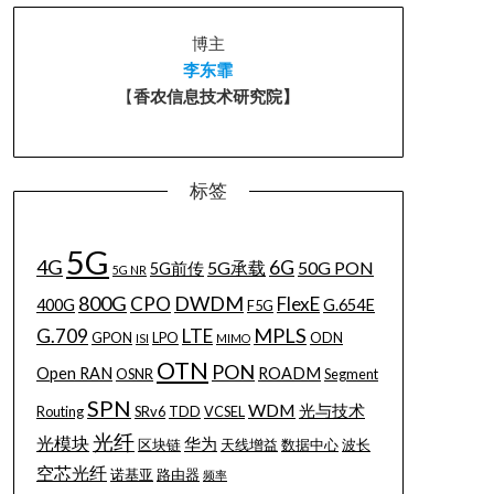
博主
李东霏
【
香农信息技术研究院】
标签
5G
4G
6G
5G承载
50G PON
5G前传
5G NR
800G
DWDM
CPO
FlexE
400G
G.654E
F5G
MPLS
G.709
LTE
GPON
LPO
ODN
ISI
MIMO
OTN
PON
Open RAN
ROADM
OSNR
Segment
SPN
WDM
光与技术
Routing
SRv6
TDD
VCSEL
光纤
光模块
华为
区块链
天线增益
数据中心
波长
空芯光纤
诺基亚
路由器
频率