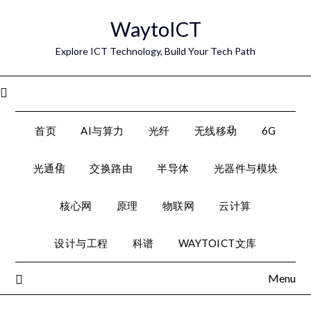
Skip
WaytoICT
to
content
Explore ICT Technology, Build Your Tech Path
Menu
首页
AI与算力
光纤
无线移动
6G
光通信
交换路由
半导体
光器件与模块
核心网
原理
物联网
云计算
设计与工程
科谱
WAYTOICT文库
Menu