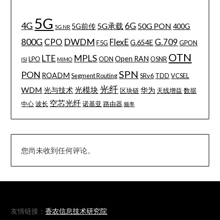
5G
4G
6G
5G承载
50G PON
5G前传
400G
5G NR
800G
DWDM
CPO
FlexE
G.709
G.654E
F5G
GPON
OTN
MPLS
LTE
Open RAN
LPO
ODN
OSNR
ISI
MIMO
SPN
PON
ROADM
Segment Routing
SRv6
TDD
VCSEL
光纤
WDM
光模块
光与技术
华为
区块链
天线增益
数据
空芯光纤
中心
波长
诺基亚
路由器
频率
您尚未收到任何评论。
友情链接：
香农信息技术研究院