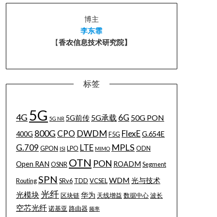
博主
李东霏
【
香农信息技术研究院】
标签
5G
4G
6G
5G承载
50G PON
5G前传
5G NR
800G
DWDM
CPO
FlexE
400G
G.654E
F5G
MPLS
G.709
LTE
GPON
LPO
ODN
ISI
MIMO
OTN
PON
Open RAN
ROADM
OSNR
Segment
SPN
WDM
光与技术
Routing
SRv6
TDD
VCSEL
光纤
光模块
华为
区块链
天线增益
数据中心
波长
空芯光纤
诺基亚
路由器
频率