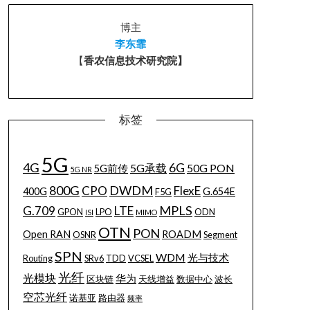
博主
李东霏
【
香农信息技术研究院】
标签
5G
4G
6G
5G承载
50G PON
5G前传
5G NR
800G
DWDM
CPO
FlexE
400G
G.654E
F5G
MPLS
G.709
LTE
GPON
LPO
ODN
ISI
MIMO
OTN
PON
Open RAN
ROADM
OSNR
Segment
SPN
WDM
光与技术
Routing
SRv6
TDD
VCSEL
光纤
光模块
华为
区块链
天线增益
数据中心
波长
空芯光纤
诺基亚
路由器
频率