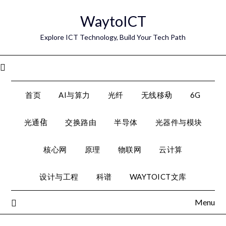
Skip
WaytoICT
to
content
Explore ICT Technology, Build Your Tech Path
Menu
首页
AI与算力
光纤
无线移动
6G
光通信
交换路由
半导体
光器件与模块
核心网
原理
物联网
云计算
设计与工程
科谱
WAYTOICT文库
Menu