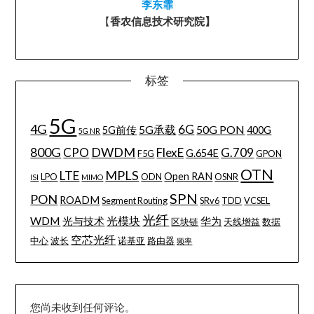
李东霏
【
香农信息技术研究院】
标签
5G
4G
6G
5G承载
50G PON
5G前传
400G
5G NR
800G
DWDM
CPO
FlexE
G.709
G.654E
F5G
GPON
OTN
MPLS
LTE
Open RAN
LPO
ODN
OSNR
ISI
MIMO
SPN
PON
ROADM
Segment Routing
SRv6
TDD
VCSEL
光纤
WDM
光模块
光与技术
华为
区块链
天线增益
数据
空芯光纤
中心
波长
诺基亚
路由器
频率
您尚未收到任何评论。