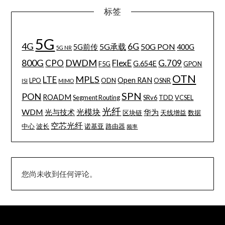
标签
5G
4G
6G
5G承载
50G PON
5G前传
400G
5G NR
800G
DWDM
CPO
FlexE
G.709
G.654E
F5G
GPON
OTN
MPLS
LTE
Open RAN
LPO
ODN
OSNR
ISI
MIMO
SPN
PON
ROADM
Segment Routing
SRv6
TDD
VCSEL
光纤
WDM
光模块
光与技术
华为
区块链
天线增益
数据
空芯光纤
中心
波长
诺基亚
路由器
频率
您尚未收到任何评论。