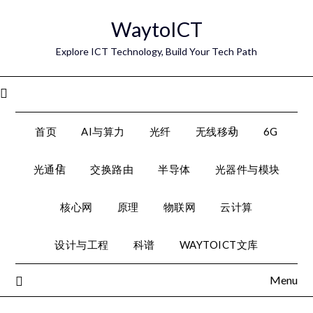
Skip
WaytoICT
to
content
Explore ICT Technology, Build Your Tech Path
Menu
首页
AI与算力
光纤
无线移动
6G
光通信
交换路由
半导体
光器件与模块
核心网
原理
物联网
云计算
设计与工程
科谱
WAYTOICT文库
Menu